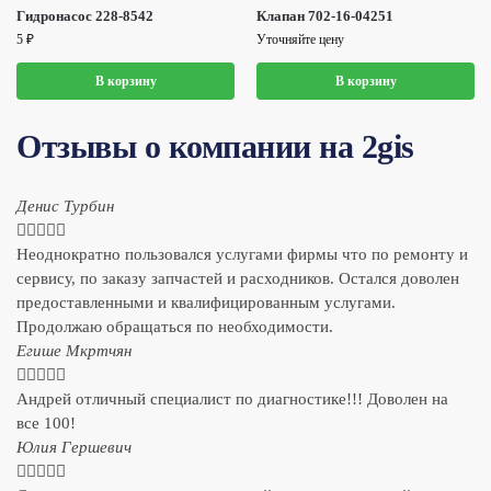
Гидронасос 228-8542
Клапан 702-16-04251
5
₽
Уточняйте цену
В корзину
В корзину
Отзывы о компании на 2gis
Денис Турбин





Неоднократно пользовался услугами фирмы что по ремонту и
сервису, по заказу запчастей и расходников. Остался доволен
предоставленными и квалифицированным услугами.
Продолжаю обращаться по необходимости.
​Егише Мкртчян





Андрей отличный специалист по диагностике!!! Доволен на
все 100!
​Юлия Гершевич




