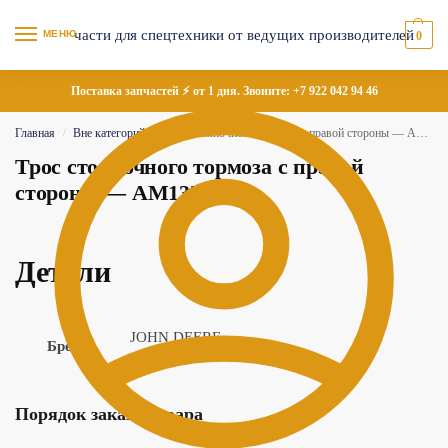
МЕНЮ
0
Поставка запчастей ⚡ от 1 дня. Звоните:
+7 922 042 94 46
Главная
Вне категорий
Трос стояночного тормоза с правой стороны — AM137454
/
/
Трос стояночного тормоза с правой
стороны — AM137454
Детали
JOHN DEERE
Бренд
Порядок заказа товара