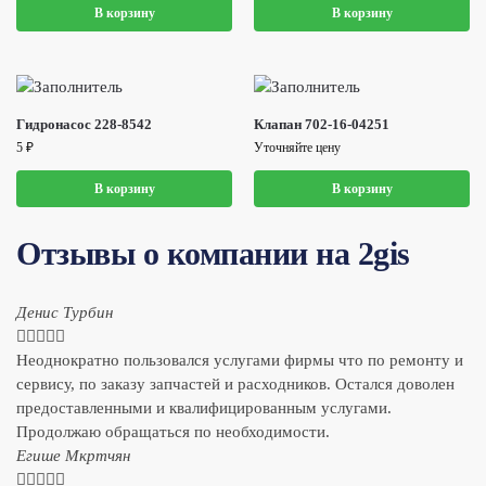
В корзину
В корзину
Гидронасос 228-8542
Клапан 702-16-04251
5
₽
Уточняйте цену
В корзину
В корзину
Отзывы о компании на 2gis
Денис Турбин





Неоднократно пользовался услугами фирмы что по ремонту и
сервису, по заказу запчастей и расходников. Остался доволен
предоставленными и квалифицированным услугами.
Продолжаю обращаться по необходимости.
​Егише Мкртчян




