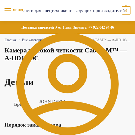
МЕНЮ
0
Поставка запчастей ⚡ от 1 дня. Звоните:
+7 922 042 94 46
Главная
Вне категорий
Камера высокой четкости CabCAM™ — A-HD1080C
/
/
Камера высокой четкости CabCAM™ —
A-HD1080C
Детали
JOHN DEERE
Бренд
Порядок заказа товара