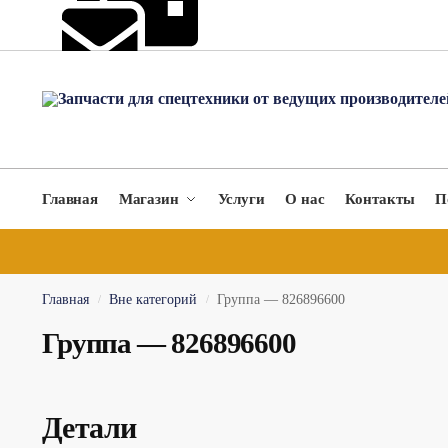
hydromach@yandex.ru
Главная
Магазин
Услуги
О нас
Контакты
П
Главная
Вне категорий
Группа — 826896600
/
/
Группа — 826896600
Детали