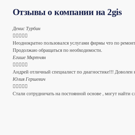
Отзывы о компании на 2gis
Денис Турбин





Неоднократно пользовался услугами фирмы что по ремонту
Продолжаю обращаться по необходимости.
​Егише Мкртчян





Андрей отличный специалист по диагностике!!! Доволен н
​Юлия Гершевич





Стали сотрудничать на постоянной основе , могут найти с