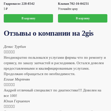
Гидронасос 228-8542
Клапан 702-16-04251
5
₽
Уточняйте цену
В корзину
В корзину
Отзывы о компании на 2gis
Денис Турбин





Неоднократно пользовался услугами фирмы что по ремонту и
сервису, по заказу запчастей и расходников. Остался доволен
предоставленными и квалифицированным услугами.
Продолжаю обращаться по необходимости.
​Егише Мкртчян





Андрей отличный специалист по диагностике!!! Доволен на
все 100!
​Юлия Гершевич




