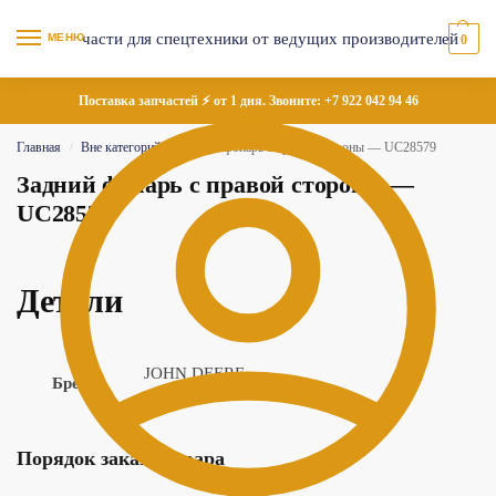
МЕНЮ
0
Поставка запчастей ⚡ от 1 дня. Звоните:
+7 922 042 94 46
Главная
Вне категорий
Задний фонарь с правой стороны — UC28579
/
/
Задний фонарь с правой стороны —
UC28579
Детали
JOHN DEERE
Бренд
Порядок заказа товара