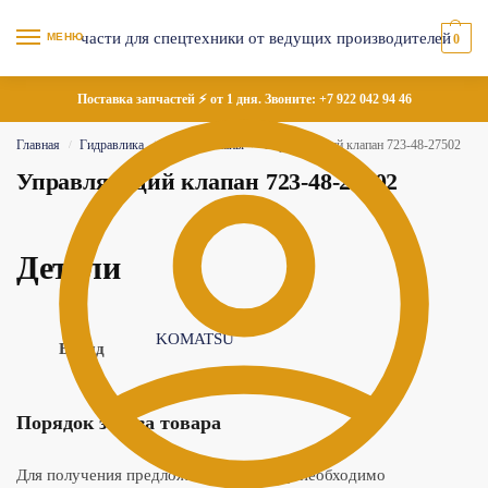
МЕНЮ
0
Поставка запчастей ⚡ от 1 дня. Звоните:
+7 922 042 94 46
Главная
Гидравлика
Гидроклапаны
Управляющий клапан 723-48-27502
/
/
/
Управляющий клапан 723-48-27502
Детали
KOMATSU
Бренд
Порядок заказа товара
Для получения предложения по товару необходимо