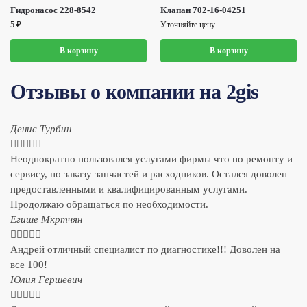
Гидронасос 228-8542
Клапан 702-16-04251
5
₽
Уточняйте цену
В корзину
В корзину
Отзывы о компании на 2gis
Денис Турбин





Неоднократно пользовался услугами фирмы что по ремонту и
сервису, по заказу запчастей и расходников. Остался доволен
предоставленными и квалифицированным услугами.
Продолжаю обращаться по необходимости.
​Егише Мкртчян





Андрей отличный специалист по диагностике!!! Доволен на
все 100!
​Юлия Гершевич




