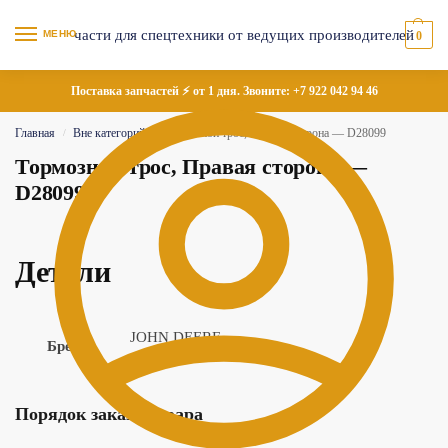
МЕНЮ
0
Поставка запчастей ⚡ от 1 дня. Звоните:
+7 922 042 94 46
Главная
Вне категорий
Тормозной трос, Правая сторона — D28099
/
/
Тормозной трос, Правая сторона —
D28099
Детали
JOHN DEERE
Бренд
Порядок заказа товара