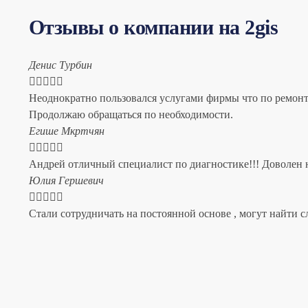
Отзывы о компании на 2gis
Денис Турбин





Неоднократно пользовался услугами фирмы что по ремонту
Продолжаю обращаться по необходимости.
​Егише Мкртчян





Андрей отличный специалист по диагностике!!! Доволен н
​Юлия Гершевич





Стали сотрудничать на постоянной основе , могут найти с