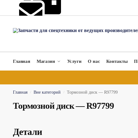
hydromach@yandex.ru
Главная
Магазин
Услуги
О нас
Контакты
П
Главная
Вне категорий
Тормозной диск — R97799
/
/
Тормозной диск — R97799
Детали