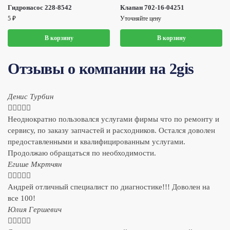
Гидронасос 228-8542
Клапан 702-16-04251
5
₽
Уточняйте цену
В корзину
В корзину
Отзывы о компании на 2gis
Денис Турбин





Неоднократно пользовался услугами фирмы что по ремонту и
сервису, по заказу запчастей и расходников. Остался доволен
предоставленными и квалифицированным услугами.
Продолжаю обращаться по необходимости.
​Егише Мкртчян





Андрей отличный специалист по диагностике!!! Доволен на
все 100!
​Юлия Гершевич




