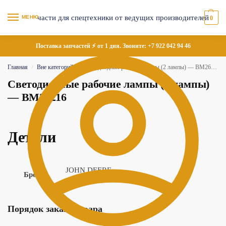
МЕНЮ
0
Поставка запчастей ⚡ от 1 дня. Звоните:
+7 922 042 94 46
Главная
Вне категорий
Светодиодные рабочие лампы (2 лампы) — BM26216
/
/
Светодиодные рабочие лампы (2 лампы)
— BM26216
Детали
JOHN DEERE
Бренд
Порядок заказа товара