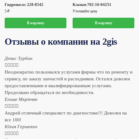
Гидронасос 228-8542
Клапан 702-16-04251
5
₽
Уточняйте цену
В корзину
В корзину
Отзывы о компании на 2gis
Денис Турбин





Неоднократно пользовался услугами фирмы что по ремонту и
сервису, по заказу запчастей и расходников. Остался доволен
предоставленными и квалифицированным услугами.
Продолжаю обращаться по необходимости.
​Егише Мкртчян





Андрей отличный специалист по диагностике!!! Доволен на
все 100!
​Юлия Гершевич




