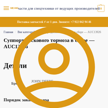
МЕНЮ
0
Поставка запчастей ⚡ от 1 дня. Звоните:
+7 922 042 94 46
Главная
Вне категорий
Суппорт дискового тормоза в сборе — AUC13926
/
/
Суппорт дискового тормоза в сборе —
AUC13926
Детали
JOHN DEERE
Бренд
Порядок заказа товара