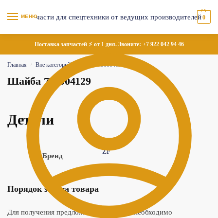
МЕНЮ
0
Поставка запчастей ⚡ от 1 дня. Звоните:
+7 922 042 94 46
Главная
Вне категорий
Шайба 730004129
/
/
Шайба 730004129
Детали
ZF
Бренд
Порядок заказа товара
Для получения предложения по товару необходимо