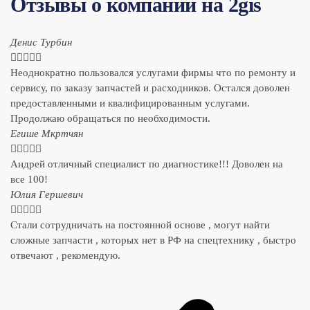
Отзывы о компании на 2gis
Денис Турбин





Неоднократно пользовался услугами фирмы что по ремонту и
сервису, по заказу запчастей и расходников. Остался доволен
предоставленными и квалифицированным услугами.
Продолжаю обращаться по необходимости.
​Егише Мкртчян





Андрей отличный специалист по диагностике!!! Доволен на
все 100!
​Юлия Гершевич





Стали сотрудничать на постоянной основе , могут найти
сложные запчасти , которых нет в РФ на спецтехнику , быстро
отвечают , рекомендую.