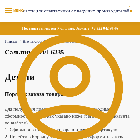
МЕНЮ
0
Поставка запчастей ⚡ от 1 дня. Звоните:
+7 922 042 94 46
Главная
Вне категорий
Сальник 334/L6235
/
/
Сальник 334/L6235
Детали
Порядок заказа товара
Для получения предложения по товару необходимо
сформировать заказ как указано ниже (регистрация аккаунта
по выбору).
1. Сформировать список товара в корзине по артикулу
2. Перейти в Корзину и нажать кнопку «Оформить заказ».