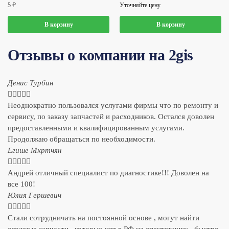
5
₽
Уточняйте цену
В корзину
В корзину
Отзывы о компании на 2gis
Денис Турбин





Неоднократно пользовался услугами фирмы что по ремонту и
сервису, по заказу запчастей и расходников. Остался доволен
предоставленными и квалифицированным услугами.
Продолжаю обращаться по необходимости.
​Егише Мкртчян





Андрей отличный специалист по диагностике!!! Доволен на
все 100!
​Юлия Гершевич





Стали сотрудничать на постоянной основе , могут найти