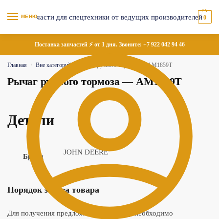
МЕНЮ
0
Поставка запчастей ⚡ от 1 дня. Звоните:
+7 922 042 94 46
Главная
Вне категорий
Рычаг ручного тормоза — AM1859T
/
/
Рычаг ручного тормоза — AM1859T
Детали
JOHN DEERE
Бренд
Порядок заказа товара
Для получения предложения по товару необходимо