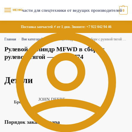
МЕНЮ
0
Поставка запчастей ⚡ от 1 дня. Звоните:
+7 922 042 94 46
Главная
Вне категорий
Рулевой цилиндр MFWD в сборе с рулевой тягой — AL204774
/
/
Рулевой цилиндр MFWD в сборе с
рулевой тягой — AL204774
Детали
JOHN DEERE
Бренд
Порядок заказа товара