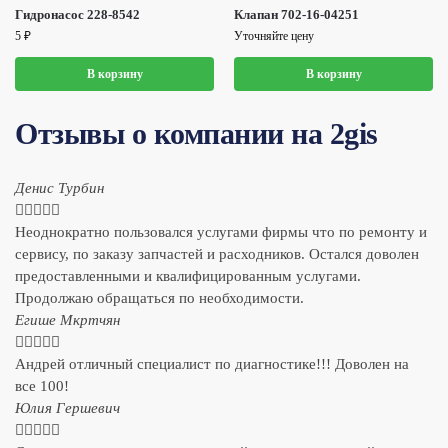
Гидронасос 228-8542
Клапан 702-16-04251
5
₽
Уточняйте цену
В корзину
В корзину
Отзывы о компании на 2gis
Денис Турбин





Неоднократно пользовался услугами фирмы что по ремонту и
сервису, по заказу запчастей и расходников. Остался доволен
предоставленными и квалифицированным услугами.
Продолжаю обращаться по необходимости.
​Егише Мкртчян





Андрей отличный специалист по диагностике!!! Доволен на
все 100!
​Юлия Гершевич




