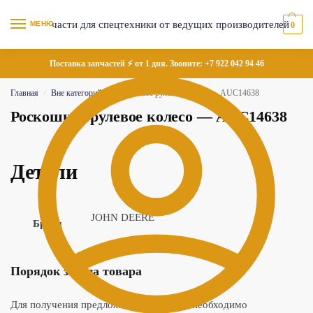
МЕНЮ
0
Поставка запчастей ⚡ от 1 дня. Звоните:
+7 922 042 94 46
Главная
Вне категорий
Роскошное рулевое колесо — AUC14638
/
/
Роскошное рулевое колесо — AUC14638
Детали
JOHN DEERE
Бренд
Порядок заказа товара
Для получения предложения по товару необходимо