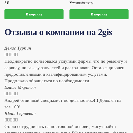
5
₽
Уточняйте цену
В корзину
В корзину
Отзывы о компании на 2gis
Денис Турбин





Неоднократно пользовался услугами фирмы что по ремонту и
сервису, по заказу запчастей и расходников. Остался доволен
предоставленными и квалифицированным услугами.
Продолжаю обращаться по необходимости.
​Егише Мкртчян





Андрей отличный специалист по диагностике!!! Доволен на
все 100!
​Юлия Гершевич





Стали сотрудничать на постоянной основе , могут найти