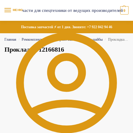
МЕНЮ
0
Поставка запчастей ⚡ от 1 дня. Звоните:
+7 922 042 94 46
Главная
Ремкомплекты
Регулировочные пластины и шайбы
Прокладка 12166816
/
/
/
Прокладка 12166816