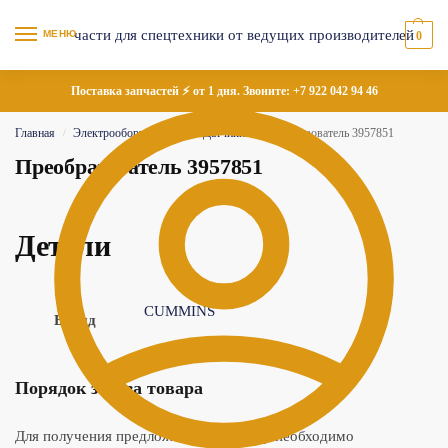
МЕНЮ
0
Поставка запчастей ⚡ от 1 дня. Звоните:
+7 922 042 94 46
Главная
Электрооборудование
Датчики
Преобразователь 3957851
/
/
/
Преобразователь 3957851
Детали
CUMMINS
Бренд
Порядок заказа товара
Для получения предложения по товару необходимо