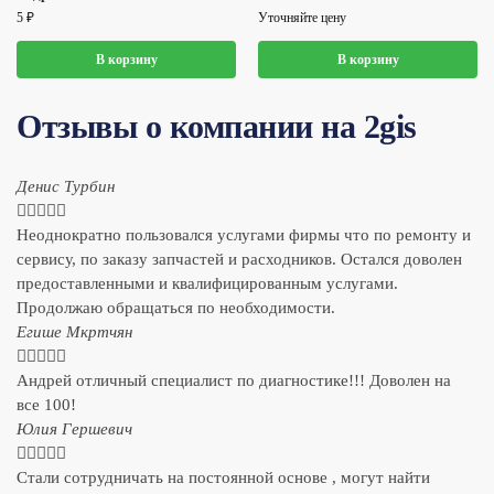
5
₽
Уточняйте цену
В корзину
В корзину
Отзывы о компании на 2gis
Денис Турбин





Неоднократно пользовался услугами фирмы что по ремонту и
сервису, по заказу запчастей и расходников. Остался доволен
предоставленными и квалифицированным услугами.
Продолжаю обращаться по необходимости.
​Егише Мкртчян





Андрей отличный специалист по диагностике!!! Доволен на
все 100!
​Юлия Гершевич





Стали сотрудничать на постоянной основе , могут найти