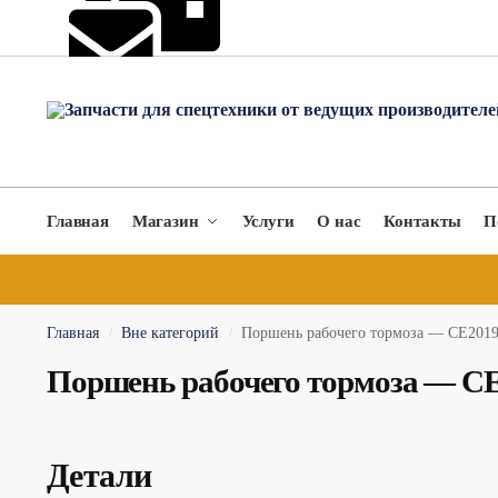
hydromach@yandex.ru
Главная
Магазин
Услуги
О нас
Контакты
П
Главная
Вне категорий
Поршень рабочего тормоза — CE201
/
/
Поршень рабочего тормоза — C
Детали