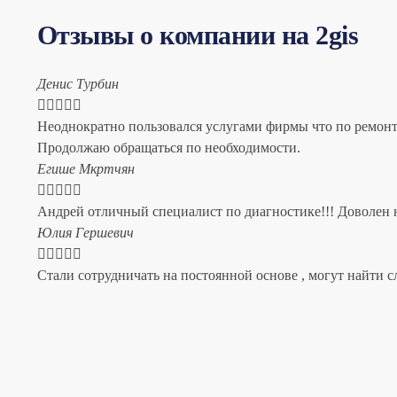
Отзывы о компании на 2gis
Денис Турбин





Неоднократно пользовался услугами фирмы что по ремонту
Продолжаю обращаться по необходимости.
​Егише Мкртчян





Андрей отличный специалист по диагностике!!! Доволен н
​Юлия Гершевич





Стали сотрудничать на постоянной основе , могут найти с