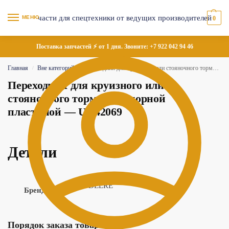
МЕНЮ
0
Поставка запчастей ⚡ от 1 дня. Звоните:
+7 922 042 94 46
Главная
Вне категорий
Переходник для круизного или стояночного тормоза с опорной пластиной — UC42069
/
/
Переходник для круизного или
стояночного тормоза с опорной
пластиной — UC42069
Детали
JOHN DEERE
Бренд
Порядок заказа товара