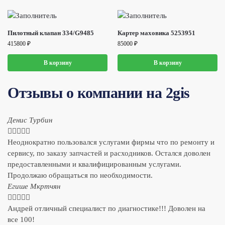
Пилотный клапан 334/G9485
Картер маховика 5253951
415800
₽
85000
₽
В корзину
В корзину
Отзывы о компании на 2gis
Денис Турбин





Неоднократно пользовался услугами фирмы что по ремонту и
сервису, по заказу запчастей и расходников. Остался доволен
предоставленными и квалифицированным услугами.
Продолжаю обращаться по необходимости.
​Егише Мкртчян





Андрей отличный специалист по диагностике!!! Доволен на
все 100!