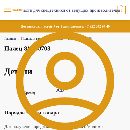
МЕНЮ
0
Поставка запчастей ⚡ от 1 дня. Звоните:
+7 922 042 94 46
Главная
Пальцы и втулки
Пальцы
Палец 811/90703
/
/
/
Палец 811/90703
Детали
JCB
Бренд
Порядок заказа товара
Для получения предложения по товару необходимо