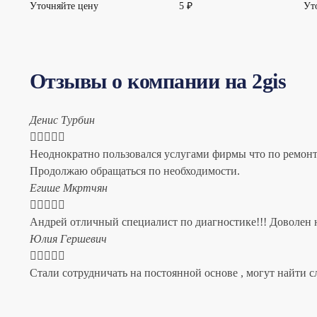
Уточняйте цену
5
₽
Ут
Отзывы о компании на 2gis
Денис Турбин





Неоднократно пользовался услугами фирмы что по ремонту
Продолжаю обращаться по необходимости.
​Егише Мкртчян





Андрей отличный специалист по диагностике!!! Доволен н
​Юлия Гершевич





Стали сотрудничать на постоянной основе , могут найти с