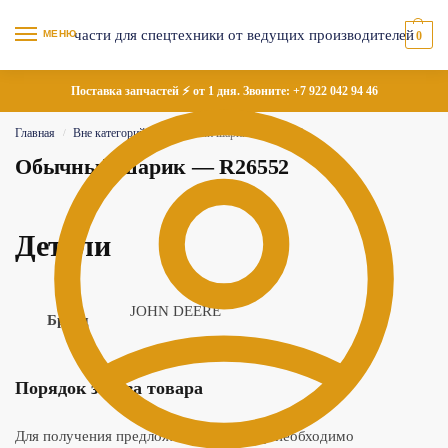
МЕНЮ
0
Поставка запчастей ⚡ от 1 дня. Звоните:
+7 922 042 94 46
Главная
Вне категорий
Обычный шарик — R26552
/
/
Обычный шарик — R26552
Детали
JOHN DEERE
Бренд
Порядок заказа товара
Для получения предложения по товару необходимо