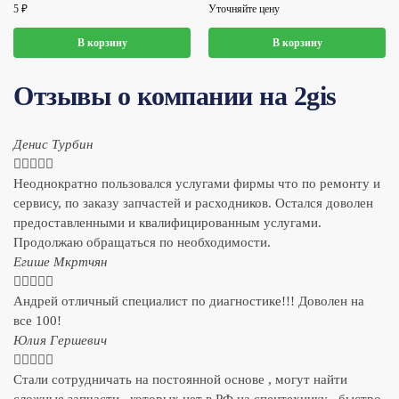
5
₽
Уточняйте цену
В корзину
В корзину
Отзывы о компании на 2gis
Денис Турбин





Неоднократно пользовался услугами фирмы что по ремонту и
сервису, по заказу запчастей и расходников. Остался доволен
предоставленными и квалифицированным услугами.
Продолжаю обращаться по необходимости.
​Егише Мкртчян





Андрей отличный специалист по диагностике!!! Доволен на
все 100!
​Юлия Гершевич





Стали сотрудничать на постоянной основе , могут найти