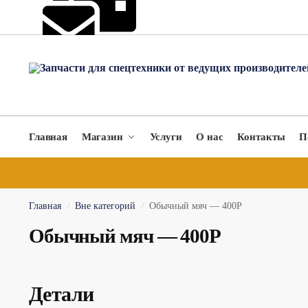
hydromach@yandex.ru
Главная
Магазин
Услуги
О нас
Контакты
П
Главная
Вне категорий
Обычный мяч — 400Р
/
/
Обычный мяч — 400Р
Детали