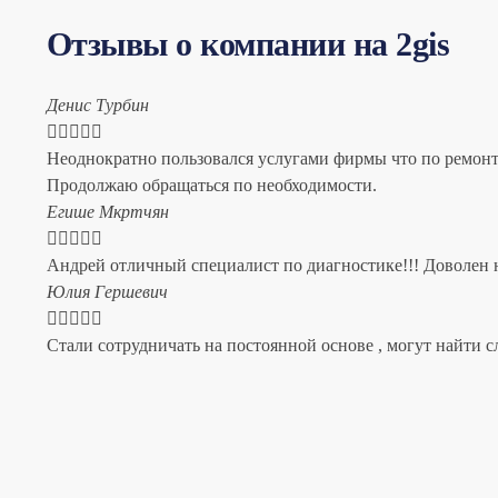
Отзывы о компании на 2gis
Денис Турбин





Неоднократно пользовался услугами фирмы что по ремонту
Продолжаю обращаться по необходимости.
​Егише Мкртчян





Андрей отличный специалист по диагностике!!! Доволен н
​Юлия Гершевич





Стали сотрудничать на постоянной основе , могут найти с