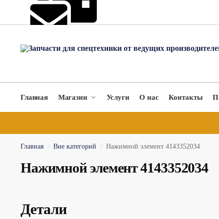
hydromach@yandex.ru
Главная
Магазин
Услуги
О нас
Контакты
П
Главная
Вне категорий
Нажимной элемент 4143352034
/
/
Нажимной элемент 4143352034
Детали