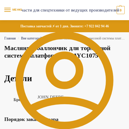
МЕНЮ
0
Поставка запчастей ⚡ от 1 дня. Звоните:
+7 922 042 94 46
Главная
Вне категорий
Масляный баллончик для тормозной системы платформы — AYC10754
/
/
Масляный баллончик для тормозной
системы платформы — AYC10754
Детали
JOHN DEERE
Бренд
Порядок заказа товара