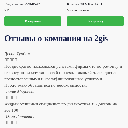
Гидронасос 228-8542
Клапан 702-16-04251
5
₽
Уточняйте цену
В корзину
В корзину
Отзывы о компании на 2gis
Денис Турбин





Неоднократно пользовался услугами фирмы что по ремонту и
сервису, по заказу запчастей и расходников. Остался доволен
предоставленными и квалифицированным услугами.
Продолжаю обращаться по необходимости.
​Егише Мкртчян





Андрей отличный специалист по диагностике!!! Доволен на
все 100!
​Юлия Гершевич




