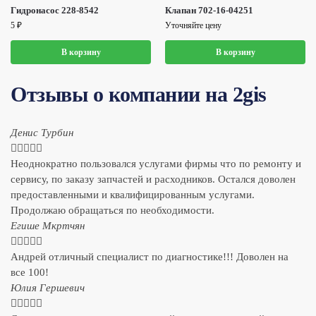
Гидронасос 228-8542
Клапан 702-16-04251
5
₽
Уточняйте цену
В корзину
В корзину
Отзывы о компании на 2gis
Денис Турбин





Неоднократно пользовался услугами фирмы что по ремонту и
сервису, по заказу запчастей и расходников. Остался доволен
предоставленными и квалифицированным услугами.
Продолжаю обращаться по необходимости.
​Егише Мкртчян





Андрей отличный специалист по диагностике!!! Доволен на
все 100!
​Юлия Гершевич




