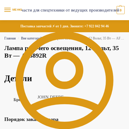
МЕНЮ
0
Поставка запчастей ⚡ от 1 дня. Звоните:
+7 922 042 94 46
Главная
Вне категорий
Лампа рабочего освещения, 12 Вольт, 35 Вт — AF3892R
/
/
Лампа рабочего освещения, 12 Вольт, 35
Вт — AF3892R
Детали
JOHN DEERE
Бренд
Порядок заказа товара