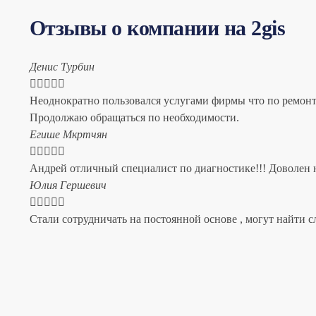
Отзывы о компании на 2gis
Денис Турбин





Неоднократно пользовался услугами фирмы что по ремонту
Продолжаю обращаться по необходимости.
​Егише Мкртчян





Андрей отличный специалист по диагностике!!! Доволен н
​Юлия Гершевич





Стали сотрудничать на постоянной основе , могут найти с