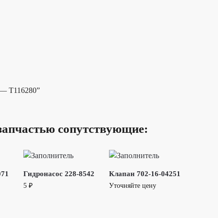
 — T116280”
запчастью сопутствующие:
071
Гидронасос 228-8542
Клапан 702-16-04251
5
₽
Уточняйте цену