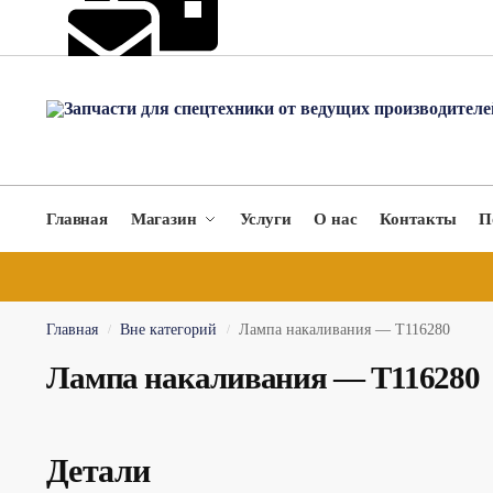
hydromach@yandex.ru
Главная
Магазин
Услуги
О нас
Контакты
П
Главная
Вне категорий
Лампа накаливания — T116280
/
/
Лампа накаливания — T116280
Детали