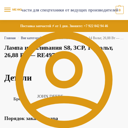
МЕНЮ
0
Поставка запчастей ⚡ от 1 дня. Звоните:
+7 922 042 94 46
Главная
Вне категорий
Лампа накаливания S8, 3CP, 14 Вольт, 26,88 Вт — RE49778
/
/
Лампа накаливания S8, 3CP, 14 Вольт,
26,88 Вт — RE49778
Детали
JOHN DEERE
Бренд
Порядок заказа товара