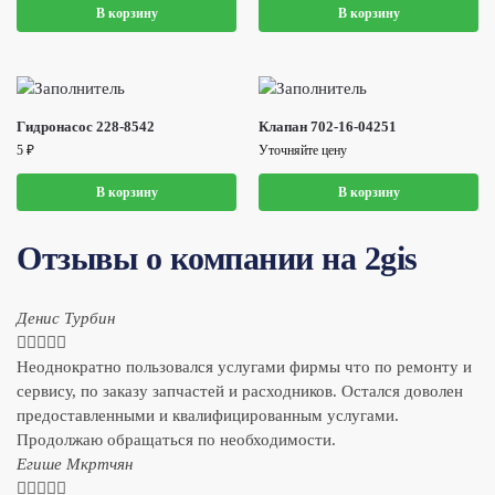
В корзину
В корзину
Гидронасос 228-8542
Клапан 702-16-04251
5
₽
Уточняйте цену
В корзину
В корзину
Отзывы о компании на 2gis
Денис Турбин





Неоднократно пользовался услугами фирмы что по ремонту и
сервису, по заказу запчастей и расходников. Остался доволен
предоставленными и квалифицированным услугами.
Продолжаю обращаться по необходимости.
​Егише Мкртчян




