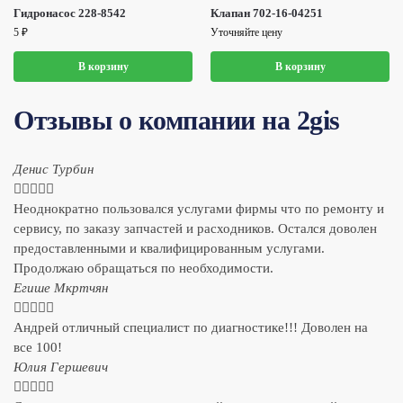
Гидронасос 228-8542
Клапан 702-16-04251
5
₽
Уточняйте цену
В корзину
В корзину
Отзывы о компании на 2gis
Денис Турбин





Неоднократно пользовался услугами фирмы что по ремонту и
сервису, по заказу запчастей и расходников. Остался доволен
предоставленными и квалифицированным услугами.
Продолжаю обращаться по необходимости.
​Егише Мкртчян





Андрей отличный специалист по диагностике!!! Доволен на
все 100!
​Юлия Гершевич




