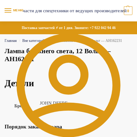
МЕНЮ
0
Поставка запчастей ⚡ от 1 дня. Звоните:
+7 922 042 94 46
Главная
Вне категорий
Лампа ближнего света, 12 Вольт — AH162231
/
/
Лампа ближнего света, 12 Вольт —
AH162231
Детали
JOHN DEERE
Бренд
Порядок заказа товара