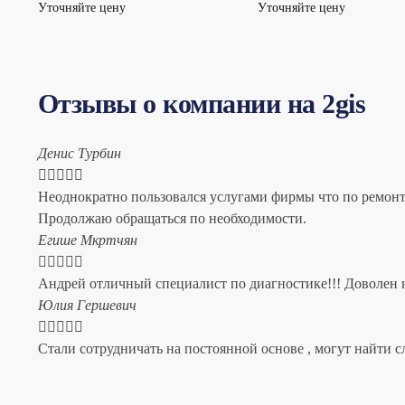
Уточняйте цену
Уточняйте цену
Отзывы о компании на 2gis
Денис Турбин





Неоднократно пользовался услугами фирмы что по ремонту
Продолжаю обращаться по необходимости.
​Егише Мкртчян





Андрей отличный специалист по диагностике!!! Доволен н
​Юлия Гершевич





Стали сотрудничать на постоянной основе , могут найти с