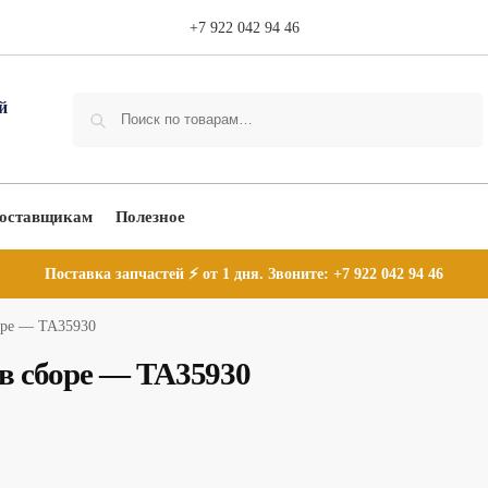
+7 922 042 94 46
Поиск
оставщикам
Полезное
Поставка запчастей ⚡ от 1 дня. Звоните:
+7 922 042 94 46
боре — TA35930
 в сборе — TA35930