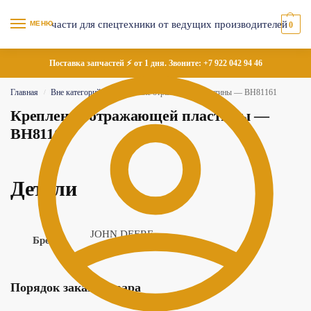
МЕНЮ
0
Поставка запчастей ⚡ от 1 дня. Звоните:
+7 922 042 94 46
Главная
Вне категорий
Крепление отражающей пластины — BH81161
/
/
Крепление отражающей пластины —
BH81161
Детали
JOHN DEERE
Бренд
Порядок заказа товара