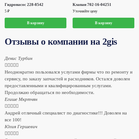
Гидронасос 228-8542
Клапан 702-16-04251
5
₽
Уточняйте цену
В корзину
В корзину
Отзывы о компании на 2gis
Денис Турбин





Неоднократно пользовался услугами фирмы что по ремонту и
сервису, по заказу запчастей и расходников. Остался доволен
предоставленными и квалифицированным услугами.
Продолжаю обращаться по необходимости.
​Егише Мкртчян





Андрей отличный специалист по диагностике!!! Доволен на
все 100!
​Юлия Гершевич




