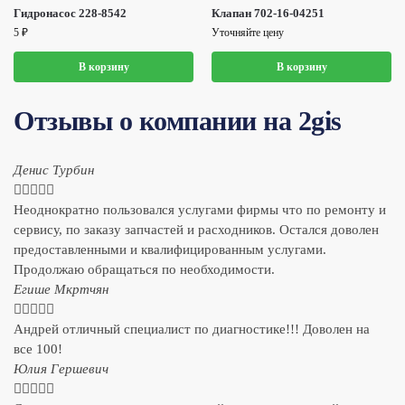
Гидронасос 228-8542
Клапан 702-16-04251
5
₽
Уточняйте цену
В корзину
В корзину
Отзывы о компании на 2gis
Денис Турбин





Неоднократно пользовался услугами фирмы что по ремонту и
сервису, по заказу запчастей и расходников. Остался доволен
предоставленными и квалифицированным услугами.
Продолжаю обращаться по необходимости.
​Егише Мкртчян





Андрей отличный специалист по диагностике!!! Доволен на
все 100!
​Юлия Гершевич




