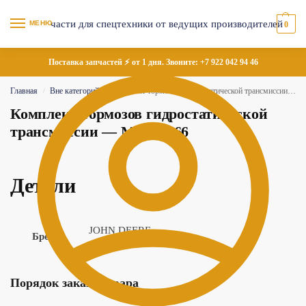
МЕНЮ
0
Поставка запчастей ⚡ от 1 дня. Звоните:
+7 922 042 94 46
Главная
Вне категорий
Комплект тормозов гидростатической трансмиссии — MIA12466
/
/
Комплект тормозов гидростатической
трансмиссии — MIA12466
Детали
JOHN DEERE
Бренд
Порядок заказа товара