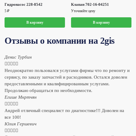
Гидронасос 228-8542
Клапан 702-16-04251
5
₽
Уточняйте цену
В корзину
В корзину
Отзывы о компании на 2gis
Денис Турбин





Неоднократно пользовался услугами фирмы что по ремонту и
сервису, по заказу запчастей и расходников. Остался доволен
предоставленными и квалифицированным услугами.
Продолжаю обращаться по необходимости.
​Егише Мкртчян





Андрей отличный специалист по диагностике!!! Доволен на
все 100!
​Юлия Гершевич




