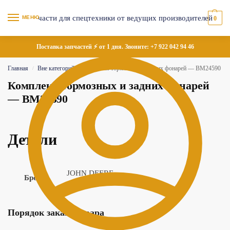
МЕНЮ
0
Поставка запчастей ⚡ от 1 дня. Звоните:
+7 922 042 94 46
Главная
Вне категорий
Комплект тормозных и задних фонарей — BM24590
/
/
Комплект тормозных и задних фонарей
— BM24590
Детали
JOHN DEERE
Бренд
Порядок заказа товара