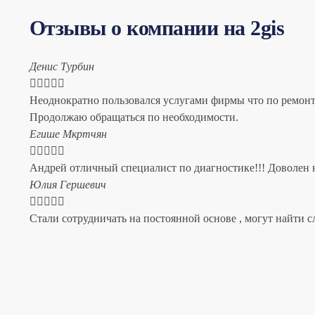
Отзывы о компании на 2gis
Денис Турбин





Неоднократно пользовался услугами фирмы что по ремонту
Продолжаю обращаться по необходимости.
​Егише Мкртчян





Андрей отличный специалист по диагностике!!! Доволен н
​Юлия Гершевич





Стали сотрудничать на постоянной основе , могут найти с