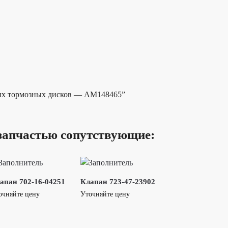
чных тормозных дисков — AM148465”
запчастью сопутствующие:
апан 702-16-04251
Клапан 723-47-23902
очняйте цену
Уточняйте цену