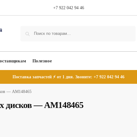
+7 922 042 94 46
Поиск
оставщикам
Полезное
Поставка запчастей ⚡ от 1 дня. Звоните:
+7 922 042 94 46
сков — AM148465
х дисков — AM148465