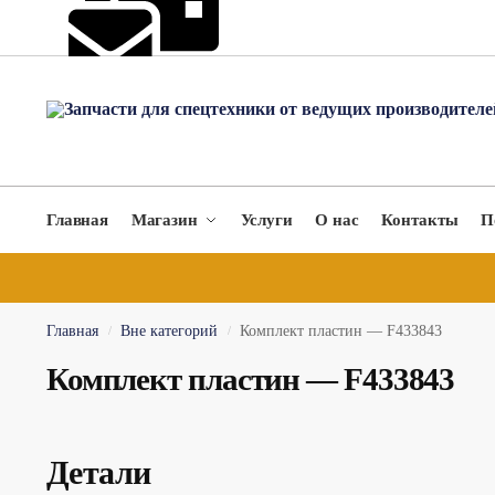
hydromach@yandex.ru
Главная
Магазин
Услуги
О нас
Контакты
П
Главная
Вне категорий
Комплект пластин — F433843
/
/
Комплект пластин — F433843
Детали