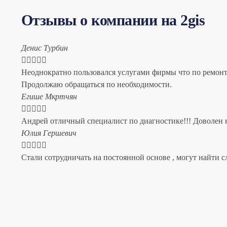
Отзывы о компании на 2gis
Денис Турбин





Неоднократно пользовался услугами фирмы что по ремонту
Продолжаю обращаться по необходимости.
​Егише Мкртчян





Андрей отличный специалист по диагностике!!! Доволен н
​Юлия Гершевич





Стали сотрудничать на постоянной основе , могут найти с