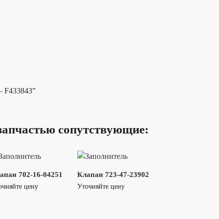
— F433843”
запчастью сопутствующие:
апан 702-16-04251
Клапан 723-47-23902
очняйте цену
Уточняйте цену