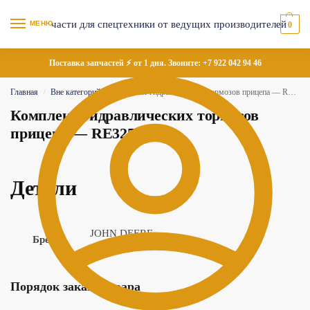
МЕНЮ
0
Поставка запчастей ⚡ от 1 дня. Звоните:
+7 922 042 94 46
Главная
Вне категорий
Комплект гидравлических тормозов прицепа — RE325287
/
/
Комплект гидравлических тормозов
прицепа — RE325287
Детали
JOHN DEERE
Бренд
Порядок заказа товара