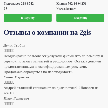
Гидронасос 228-8542
Клапан 702-16-04251
5
₽
Уточняйте цену
В корзину
В корзину
Отзывы о компании на 2gis
Денис Турбин





Неоднократно пользовался услугами фирмы что по ремонту и
сервису, по заказу запчастей и расходников. Остался доволен
предоставленными и квалифицированным услугами.
Продолжаю обращаться по необходимости.
​Егише Мкртчян





Андрей отличный специалист по диагностике!!! Доволен на
все 100!
​Юлия Гершевич




