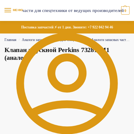
МЕНЮ
0
Поставка запчастей ⚡ от 1 дня. Звоните:
+7 922 042 94 46
Главная
Аналоги запасных частей для спецтехники
Аналоги запасных частей Perkins
/
/
Клапан впускной Perkins 732811M1
(аналог)