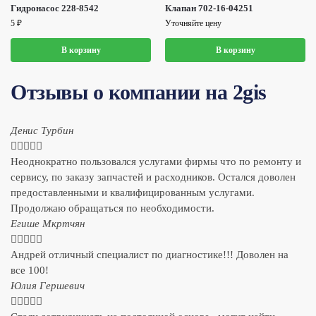
Гидронасос 228-8542
Клапан 702-16-04251
5
₽
Уточняйте цену
В корзину
В корзину
Отзывы о компании на 2gis
Денис Турбин





Неоднократно пользовался услугами фирмы что по ремонту и
сервису, по заказу запчастей и расходников. Остался доволен
предоставленными и квалифицированным услугами.
Продолжаю обращаться по необходимости.
​Егише Мкртчян





Андрей отличный специалист по диагностике!!! Доволен на
все 100!
​Юлия Гершевич




