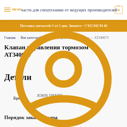
МЕНЮ
0
Поставка запчастей ⚡ от 1 дня. Звоните:
+7 922 042 94 46
Главная
Вне категорий
Клапан управления тормозом — AT340673
/
/
Клапан управления тормозом —
AT340673
Детали
JOHN DEERE
Бренд
Порядок заказа товара