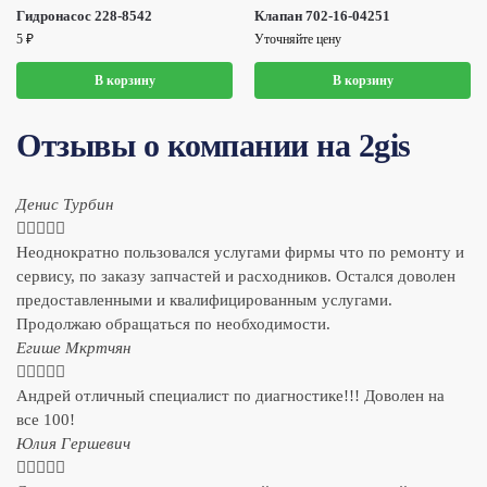
Гидронасос 228-8542
Клапан 702-16-04251
5
₽
Уточняйте цену
В корзину
В корзину
Отзывы о компании на 2gis
Денис Турбин





Неоднократно пользовался услугами фирмы что по ремонту и
сервису, по заказу запчастей и расходников. Остался доволен
предоставленными и квалифицированным услугами.
Продолжаю обращаться по необходимости.
​Егише Мкртчян





Андрей отличный специалист по диагностике!!! Доволен на
все 100!
​Юлия Гершевич




