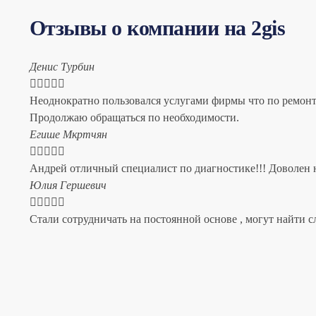
Отзывы о компании на 2gis
Денис Турбин





Неоднократно пользовался услугами фирмы что по ремонту
Продолжаю обращаться по необходимости.
​Егише Мкртчян





Андрей отличный специалист по диагностике!!! Доволен н
​Юлия Гершевич





Стали сотрудничать на постоянной основе , могут найти с