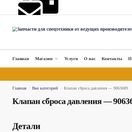
hydromach@yandex.ru
Главная
Магазин
Услуги
О нас
Контакты
П
Главная
Вне категорий
Клапан сброса давления — 9063689
/
/
Клапан сброса давления — 9063
Детали