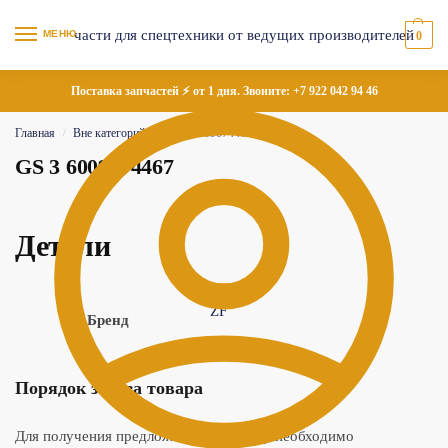
МЕНЮ
0
Поставка запчастей ⚡ от 1 дня. Звоните:
+7 922 042 94 46
Главная
Вне категорий
GS 3 6009074467
/
/
GS 3 6009074467
Детали
ZF
Бренд
Порядок заказа товара
Для получения предложения по товару необходимо