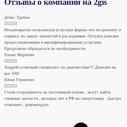
Отзывы о компании на 2gis
Денис Турбин





Неоднократно пользовался услугами фирмы что по ремонту и
сервису, по заказу запчастей и расходников. Остался доволен
предоставленными и квалифицированным услугами.
Продолжаю обращаться по необходимости.
​Егише Мкртчян





Андрей отличный специалист по диагностике!!! Доволен на
все 100!
​Юлия Гершевич





Стали сотрудничать на постоянной основе , могут найти
сложные запчасти , которых нет в РФ на спецтехнику , быстро
отвечают , рекомендую.