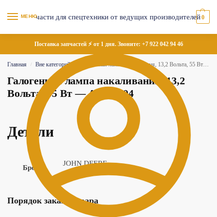
МЕНЮ
0
Поставка запчастей ⚡ от 1 дня. Звоните:
+7 922 042 94 46
Главная
Вне категорий
Галогенная лампа накаливания, 13,2 Вольта, 55 Вт — AT130104
/
/
Галогенная лампа накаливания, 13,2
Вольта, 55 Вт — AT130104
Детали
JOHN DEERE
Бренд
Порядок заказа товара