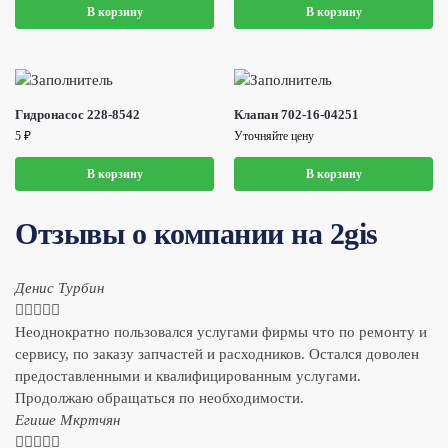
В корзину
В корзину
Гидронасос 228-8542
Клапан 702-16-04251
5
₽
Уточняйте цену
В корзину
В корзину
Отзывы о компании на 2gis
Денис Турбин





Неоднократно пользовался услугами фирмы что по ремонту и
сервису, по заказу запчастей и расходников. Остался доволен
предоставленными и квалифицированным услугами.
Продолжаю обращаться по необходимости.
​Егише Мкртчян




