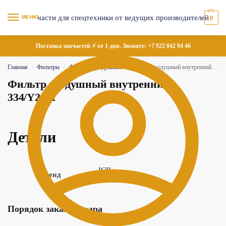
МЕНЮ
0
Поставка запчастей ⚡ от 1 дня. Звоните:
+7 922 042 94 46
Главная
Фильтры
Фильтры воздушные
Фильтр воздушный внутренний 334/Y2811
/
/
/
Фильтр воздушный внутренний
334/Y2811
Детали
JCB
Бренд
Порядок заказа товара