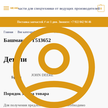
МЕНЮ
0
Поставка запчастей ⚡ от 1 дня. Звоните:
+7 922 042 94 46
Главная
Вне категорий
Башмак — T513652
/
/
Башмак — T513652
Детали
JOHN DEERE
Бренд
Порядок заказа товара
Для получения предложения по товару необходимо