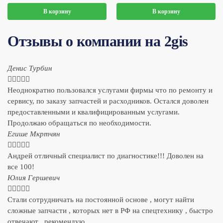
В корзину
В корзину
Отзывы о компании на 2gis
Денис Турбин





Неоднократно пользовался услугами фирмы что по ремонту и
сервису, по заказу запчастей и расходников. Остался доволен
предоставленными и квалифицированным услугами.
Продолжаю обращаться по необходимости.
​Егише Мкртчян





Андрей отличный специалист по диагностике!!! Доволен на
все 100!
​Юлия Гершевич





Стали сотрудничать на постоянной основе , могут найти
сложные запчасти , которых нет в РФ на спецтехнику , быстро
отвечают , рекомендую.