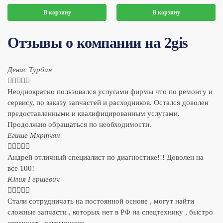
В корзину
В корзину
Отзывы о компании на 2gis
Денис Турбин





Неоднократно пользовался услугами фирмы что по ремонту и
сервису, по заказу запчастей и расходников. Остался доволен
предоставленными и квалифицированным услугами.
Продолжаю обращаться по необходимости.
​Егише Мкртчян





Андрей отличный специалист по диагностике!!! Доволен на
все 100!
​Юлия Гершевич





Стали сотрудничать на постоянной основе , могут найти
сложные запчасти , которых нет в РФ на спецтехнику , быстро
отвечают , рекомендую.