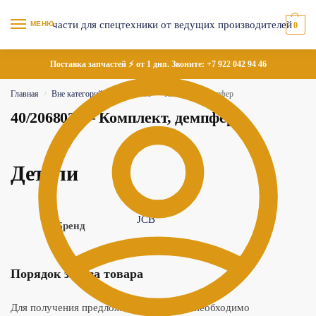
МЕНЮ
0
Поставка запчастей ⚡ от 1 дня. Звоните:
+7 922 042 94 46
Главная
Вне категорий
40/206803 — Комплект, демпфер
/
/
40/206803 — Комплект, демпфер
Детали
JCB
Бренд
Порядок заказа товара
Для получения предложения по товару необходимо