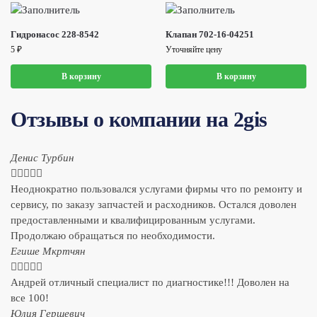
Гидронасос 228-8542
Клапан 702-16-04251
5
₽
Уточняйте цену
В корзину
В корзину
Отзывы о компании на 2gis
Денис Турбин





Неоднократно пользовался услугами фирмы что по ремонту и
сервису, по заказу запчастей и расходников. Остался доволен
предоставленными и квалифицированным услугами.
Продолжаю обращаться по необходимости.
​Егише Мкртчян





Андрей отличный специалист по диагностике!!! Доволен на
все 100!
​Юлия Гершевич