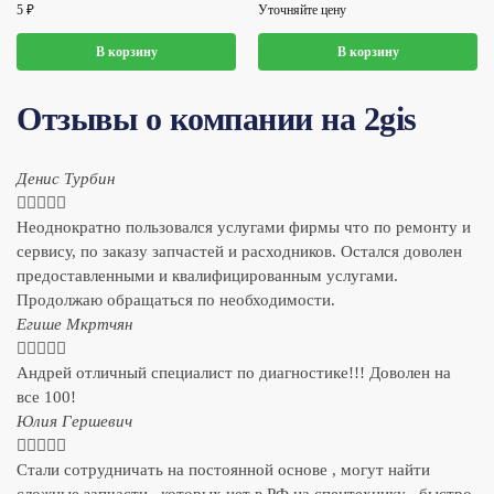
5
₽
Уточняйте цену
В корзину
В корзину
Отзывы о компании на 2gis
Денис Турбин





Неоднократно пользовался услугами фирмы что по ремонту и
сервису, по заказу запчастей и расходников. Остался доволен
предоставленными и квалифицированным услугами.
Продолжаю обращаться по необходимости.
​Егише Мкртчян





Андрей отличный специалист по диагностике!!! Доволен на
все 100!
​Юлия Гершевич





Стали сотрудничать на постоянной основе , могут найти
сложные запчасти , которых нет в РФ на спецтехнику , быстро