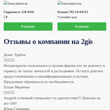
Гидронасос 228-8542
Клапан 702-16-04251
5
₽
Уточняйте цену
В корзину
В корзину
Отзывы о компании на 2gis
Денис Турбин





Неоднократно пользовался услугами фирмы что по ремонту и
сервису, по заказу запчастей и расходников. Остался доволен
предоставленными и квалифицированным услугами.
Продолжаю обращаться по необходимости.
​Егише Мкртчян





Андрей отличный специалист по диагностике!!! Доволен на
все 100!
​Юлия Гершевич