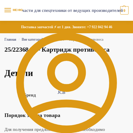
МЕНЮ
0
Поставка запчастей ⚡ от 1 дня. Звоните:
+7 922 042 94 46
Главная
Вне категорий
25/223684 — Картридж противовеса
/
/
25/223684 — Картридж противовеса
Детали
JCB
Бренд
Порядок заказа товара
Для получения предложения по товару необходимо