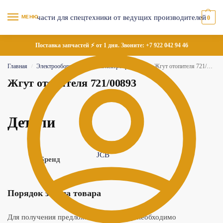
МЕНЮ
0
Поставка запчастей ⚡ от 1 дня. Звоните:
+7 922 042 94 46
Главная
Электрооборудование
Электропроводка
Жгут отопителя 721/00893
/
/
/
Жгут отопителя 721/00893
Детали
JCB
Бренд
Порядок заказа товара
Для получения предложения по товару необходимо