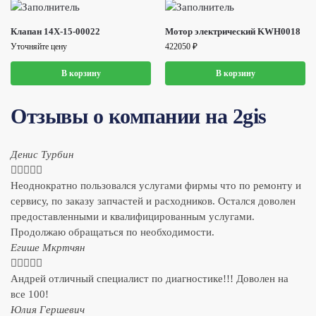
Клапан 14X-15-00022
Мотор электрический KWH0018
Уточняйте цену
422050
₽
В корзину
В корзину
Отзывы о компании на 2gis
Денис Турбин





Неоднократно пользовался услугами фирмы что по ремонту и
сервису, по заказу запчастей и расходников. Остался доволен
предоставленными и квалифицированным услугами.
Продолжаю обращаться по необходимости.
​Егише Мкртчян





Андрей отличный специалист по диагностике!!! Доволен на
все 100!
​Юлия Гершевич