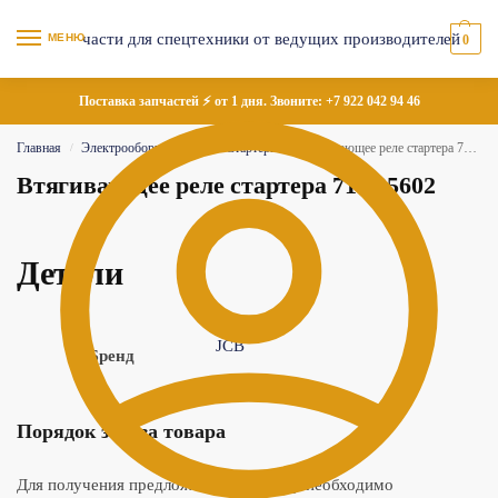
МЕНЮ
0
Поставка запчастей ⚡ от 1 дня. Звоните:
+7 922 042 94 46
Главная
Электрооборудование
Стартеры
Втягивающее реле стартера 714/35602
/
/
/
Втягивающее реле стартера 714/35602
Детали
JCB
Бренд
Порядок заказа товара
Для получения предложения по товару необходимо