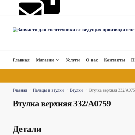
hydromach@yandex.ru
Главная
Магазин
Услуги
О нас
Контакты
П
Главная
Пальцы и втулки
Втулки
Втулка верхняя 332/A075
/
/
/
Втулка верхняя 332/A0759
Детали