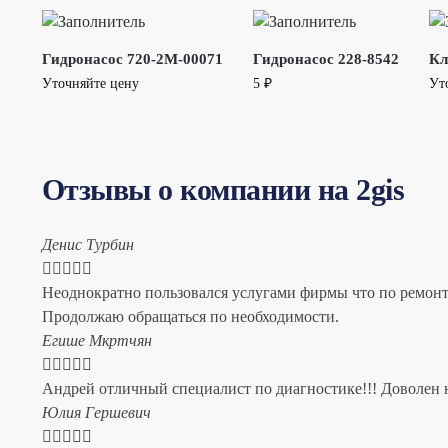
Гидронасос 720-2M-00071
Гидронасос 228-8542
Кл
Уточняйте цену
5
₽
Ут
Отзывы о компании на 2gis
Денис Турбин





Неоднократно пользовался услугами фирмы что по ремонту
Продолжаю обращаться по необходимости.
​Егише Мкртчян





Андрей отличный специалист по диагностике!!! Доволен н
​Юлия Гершевич




