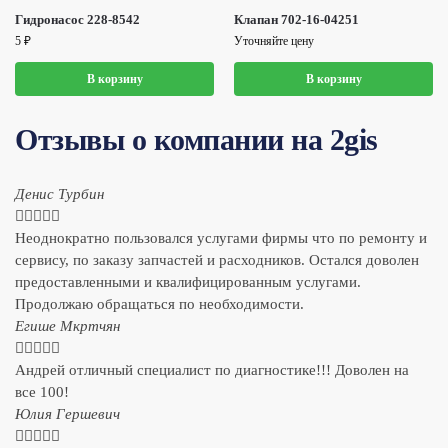
Гидронасос 228-8542
Клапан 702-16-04251
5
₽
Уточняйте цену
В корзину
В корзину
Отзывы о компании на 2gis
Денис Турбин





Неоднократно пользовался услугами фирмы что по ремонту и
сервису, по заказу запчастей и расходников. Остался доволен
предоставленными и квалифицированным услугами.
Продолжаю обращаться по необходимости.
​Егише Мкртчян





Андрей отличный специалист по диагностике!!! Доволен на
все 100!
​Юлия Гершевич




