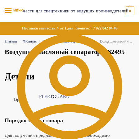
МЕНЮ
0
Поставка запчастей ⚡ от 1 дня. Звоните:
+7 922 042 94 46
Главная
Фильтры
Доп. оборудование для фильтров
Воздушно-масляный сепаратор AS2495
/
/
/
Воздушно-масляный сепаратор AS2495
Детали
FLEETGUARD
Бренд
Порядок заказа товара
Для получения предложения по товару необходимо